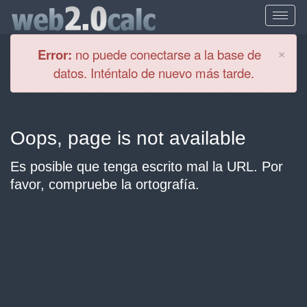
Cl
×
Error:
no puede conectarse a la base de
datos. Inténtalo de nuevo más tarde.
Oops, page is not available
Es posible que tenga escrito mal la URL. Por
favor, compruebe la ortografía.