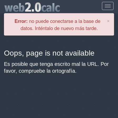
Cl
×
Error:
no puede conectarse a la base de
datos. Inténtalo de nuevo más tarde.
Oops, page is not available
Es posible que tenga escrito mal la URL. Por
favor, compruebe la ortografía.