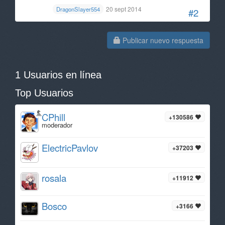
20 sept 2014
DragonSlayer554
#2
Publicar nuevo respuesta
1 Usuarios en línea
Top Usuarios
CPhill
+130586
moderador
ElectricPavlov
+37203
rosala
+11912
Bosco
+3166