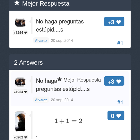
Mejor Respuesta
No haga preguntas
+3
estúpid....s
+1254
20 sept 2014
Alvarez
#1
2
Answers
Mejor Respuesta
No haga
+3
preguntas estúpid....s
+1254
20 sept 2014
Alvarez
#1
0
.
+8262