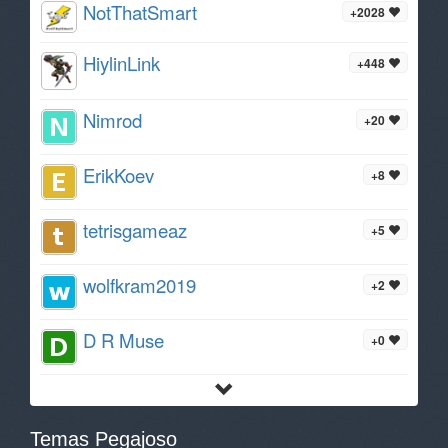
NotThatSmart
+2028
HiylinLink
+448
Nimrod
+20
ErikKoev
+8
tetrisgameaz
+5
wolfkram2019
+2
D R Muse
+0
Temas Pegajoso