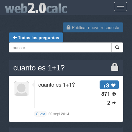
Publicar nuevo respuesta
Todas las preguntas
cuanto es 1+1?
cuanto es 1+1?
+3
871
2
20 sept 2014
Guest