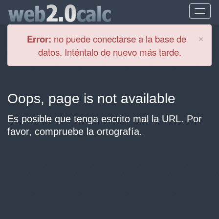
Cl
×
Error:
no puede conectarse a la base de
datos. Inténtalo de nuevo más tarde.
Oops, page is not available
Es posible que tenga escrito mal la URL. Por
favor, compruebe la ortografía.