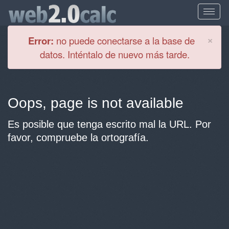
Cl
×
Error:
no puede conectarse a la base de
datos. Inténtalo de nuevo más tarde.
Oops, page is not available
Es posible que tenga escrito mal la URL. Por
favor, compruebe la ortografía.