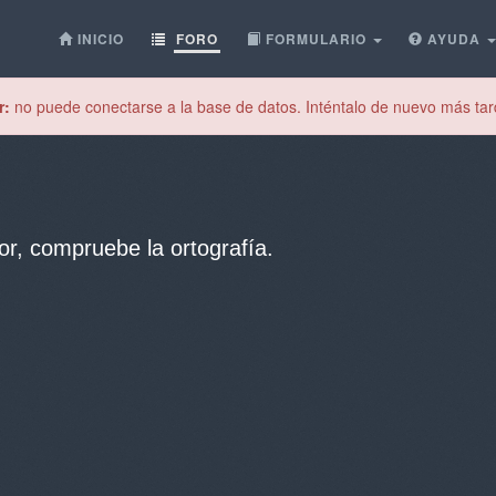
INICIO
FORO
FORMULARIO
AYUDA
r:
no puede conectarse a la base de datos. Inténtalo de nuevo más tar
or, compruebe la ortografía.