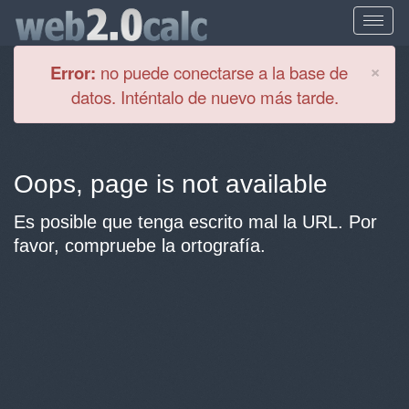
Cl
×
Error:
no puede conectarse a la base de
datos. Inténtalo de nuevo más tarde.
Oops, page is not available
Es posible que tenga escrito mal la URL. Por
favor, compruebe la ortografía.