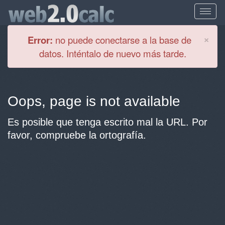
Cl
×
Error:
no puede conectarse a la base de
datos. Inténtalo de nuevo más tarde.
Oops, page is not available
Es posible que tenga escrito mal la URL. Por
favor, compruebe la ortografía.