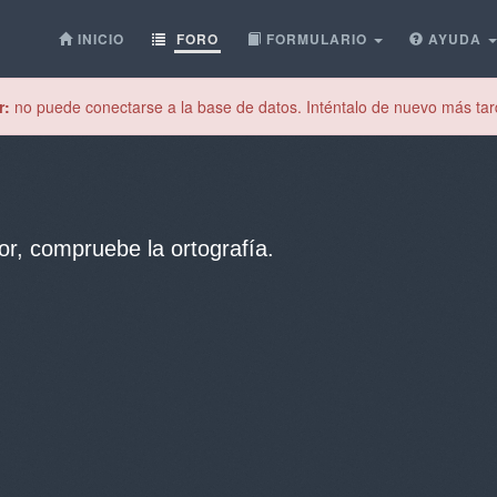
INICIO
FORO
FORMULARIO
AYUDA
r:
no puede conectarse a la base de datos. Inténtalo de nuevo más tar
or, compruebe la ortografía.