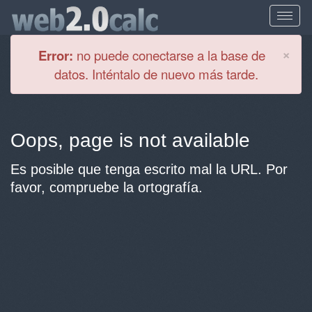
Cl
×
Error:
no puede conectarse a la base de
datos. Inténtalo de nuevo más tarde.
Oops, page is not available
Es posible que tenga escrito mal la URL. Por
favor, compruebe la ortografía.