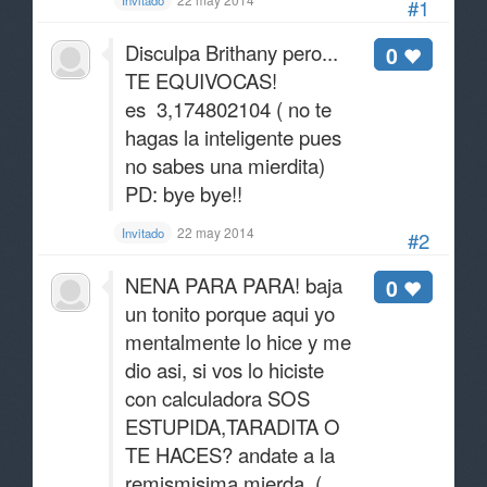
Invitado
#1
Disculpa Brithany pero...
0
TE EQUIVOCAS!
es 3,174802104 ( no te
hagas la inteligente pues
no sabes una mierdita)
PD: bye bye!!
22 may 2014
Invitado
#2
NENA PARA PARA! baja
0
un tonito porque aqui yo
mentalmente lo hice y me
dio asi, si vos lo hiciste
con calculadora SOS
ESTUPIDA,TARADITA O
TE HACES? andate a la
remismisima mierda. (