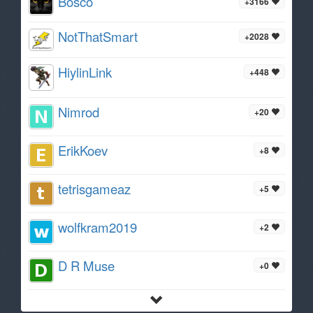
Bosco
+3166
NotThatSmart
+2028
HiylinLink
+448
Nimrod
+20
ErikKoev
+8
tetrisgameaz
+5
wolfkram2019
+2
D R Muse
+0