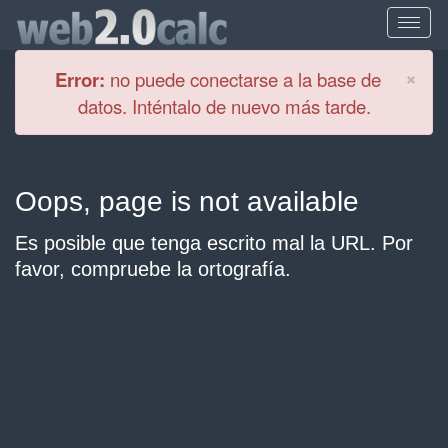
Cl
×
Error:
no puede conectarse a la base de
datos. Inténtalo de nuevo más tarde.
Oops, page is not available
Es posible que tenga escrito mal la URL. Por
favor, compruebe la ortografía.