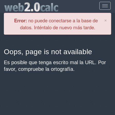
Cl
×
Error:
no puede conectarse a la base de
datos. Inténtalo de nuevo más tarde.
Oops, page is not available
Es posible que tenga escrito mal la URL. Por
favor, compruebe la ortografía.