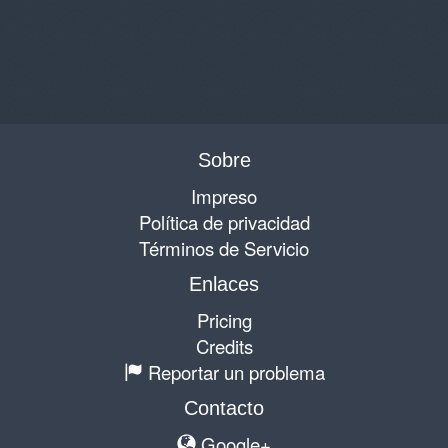
Sobre
Impreso
Política de privacidad
Términos de Servicio
Enlaces
Pricing
Credits
Reportar un problema
Contacto
Google+