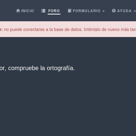
INICIO
FORO
FORMULARIO
AYUDA
r:
no puede conectarse a la base de datos. Inténtalo de nuevo más tar
or, compruebe la ortografía.