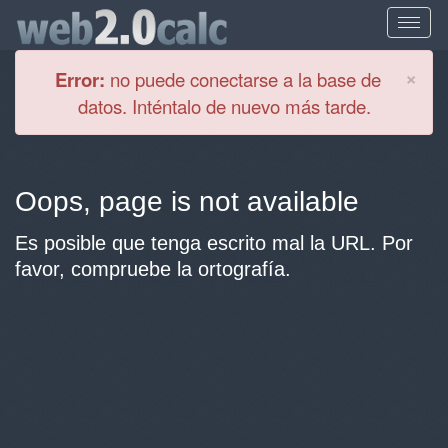
Cl
×
Error:
no puede conectarse a la base de
datos. Inténtalo de nuevo más tarde.
Oops, page is not available
Es posible que tenga escrito mal la URL. Por
favor, compruebe la ortografía.