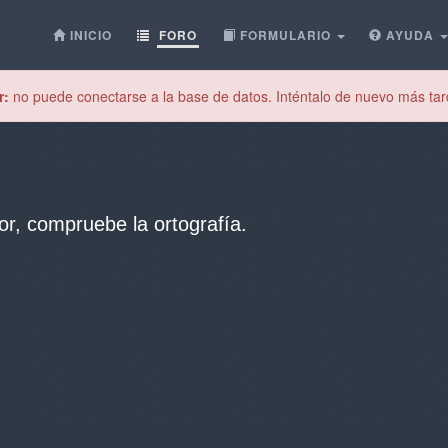
INICIO
FORO
FORMULARIO
AYUDA
r:
no puede conectarse a la base de datos. Inténtalo de nuevo más tar
or, compruebe la ortografía.