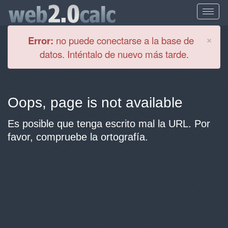
Cl
×
Error:
no puede conectarse a la base de
datos. Inténtalo de nuevo más tarde.
Oops, page is not available
Es posible que tenga escrito mal la URL. Por
favor, compruebe la ortografía.