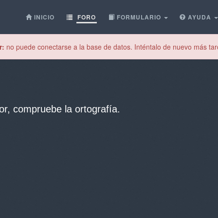
INICIO
FORO
FORMULARIO
AYUDA
r:
no puede conectarse a la base de datos. Inténtalo de nuevo más tar
or, compruebe la ortografía.