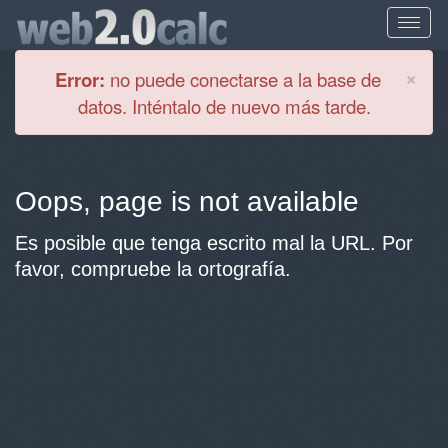
Cl
×
Error:
no puede conectarse a la base de
datos. Inténtalo de nuevo más tarde.
Oops, page is not available
Es posible que tenga escrito mal la URL. Por
favor, compruebe la ortografía.