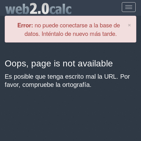
Cl
×
Error:
no puede conectarse a la base de
datos. Inténtalo de nuevo más tarde.
Oops, page is not available
Es posible que tenga escrito mal la URL. Por
favor, compruebe la ortografía.