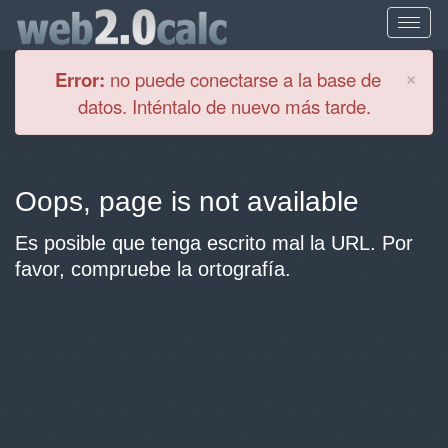
Cl
×
Error:
no puede conectarse a la base de
datos. Inténtalo de nuevo más tarde.
Oops, page is not available
Es posible que tenga escrito mal la URL. Por
favor, compruebe la ortografía.