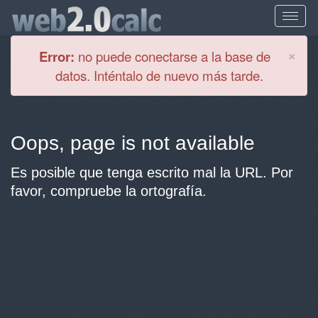
Cl
×
Error:
no puede conectarse a la base de
datos. Inténtalo de nuevo más tarde.
Oops, page is not available
Es posible que tenga escrito mal la URL. Por
favor, compruebe la ortografía.