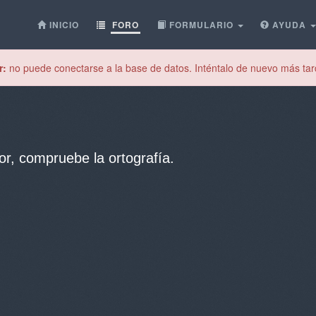
INICIO
FORO
FORMULARIO
AYUDA
r:
no puede conectarse a la base de datos. Inténtalo de nuevo más tar
or, compruebe la ortografía.