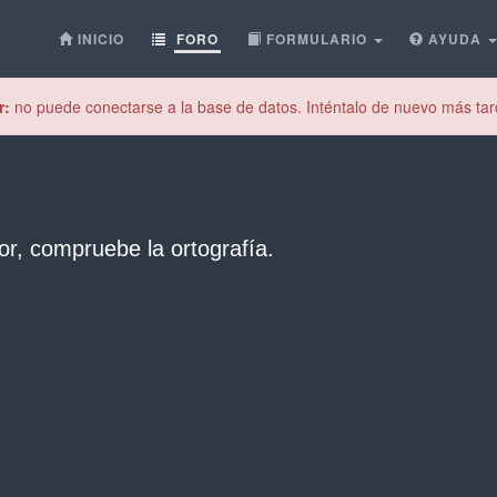
INICIO
FORO
FORMULARIO
AYUDA
r:
no puede conectarse a la base de datos. Inténtalo de nuevo más tar
or, compruebe la ortografía.