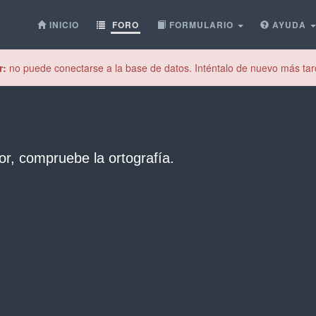
INICIO
FORO
FORMULARIO
AYUDA
r:
no puede conectarse a la base de datos. Inténtalo de nuevo más tar
or, compruebe la ortografía.