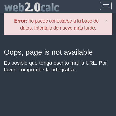
Cl
×
Error:
no puede conectarse a la base de
datos. Inténtalo de nuevo más tarde.
Oops, page is not available
Es posible que tenga escrito mal la URL. Por
favor, compruebe la ortografía.