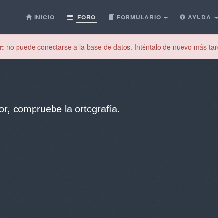
INICIO
FORO
FORMULARIO
AYUDA
r:
no puede conectarse a la base de datos. Inténtalo de nuevo más tar
or, compruebe la ortografía.