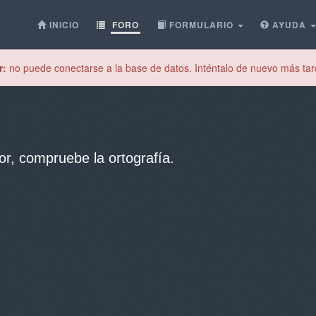
INICIO
FORO
FORMULARIO
AYUDA
r:
no puede conectarse a la base de datos. Inténtalo de nuevo más tar
or, compruebe la ortografía.