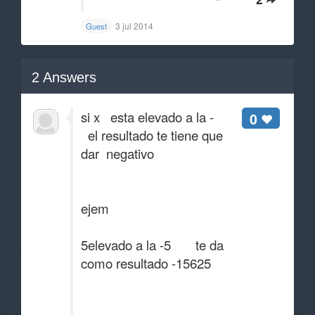
3 jul 2014
Guest
2
Answers
si x esta elevado a la -
0
el resultado te tiene que
dar negativo
ejem
5elevado a la -5 te da
como resultado -15625