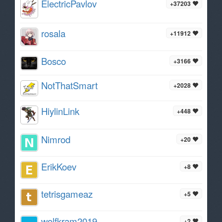
ElectricPavlov
+37203
rosala
+11912
Bosco
+3166
NotThatSmart
+2028
HiylinLink
+448
Nimrod
+20
ErikKoev
+8
tetrisgameaz
+5
wolfkram2019
+2