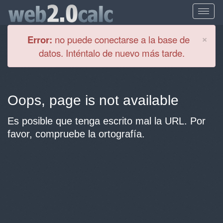
Cl
×
Error:
no puede conectarse a la base de
datos. Inténtalo de nuevo más tarde.
Oops, page is not available
Es posible que tenga escrito mal la URL. Por
favor, compruebe la ortografía.