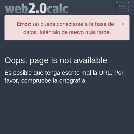
Cl
×
Error:
no puede conectarse a la base de
datos. Inténtalo de nuevo más tarde.
Oops, page is not available
Es posible que tenga escrito mal la URL. Por
favor, compruebe la ortografía.