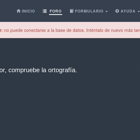
INICIO
FORO
FORMULARIO
AYUDA
r:
no puede conectarse a la base de datos. Inténtalo de nuevo más tar
or, compruebe la ortografía.