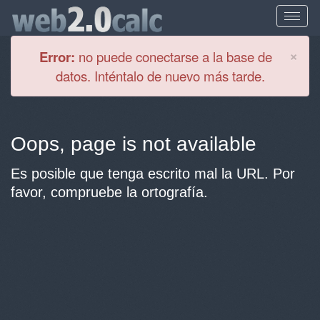
Cl
×
Error:
no puede conectarse a la base de
datos. Inténtalo de nuevo más tarde.
Oops, page is not available
Es posible que tenga escrito mal la URL. Por
favor, compruebe la ortografía.