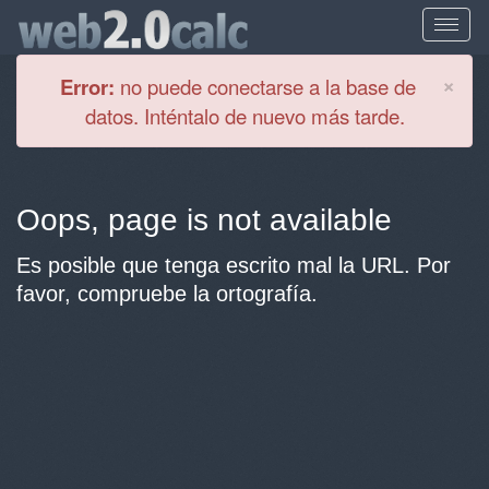
Cl
×
Error:
no puede conectarse a la base de
datos. Inténtalo de nuevo más tarde.
Oops, page is not available
Es posible que tenga escrito mal la URL. Por
favor, compruebe la ortografía.