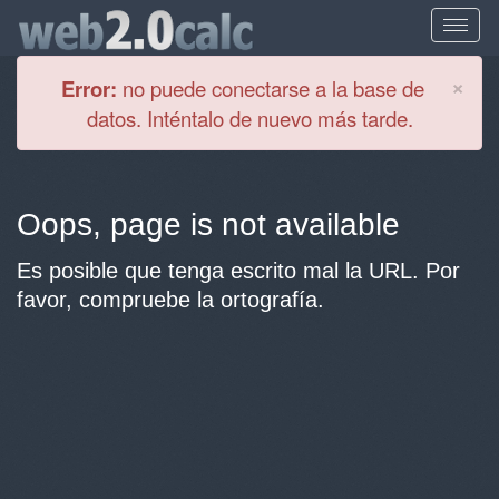
Cl
×
Error:
no puede conectarse a la base de
datos. Inténtalo de nuevo más tarde.
Oops, page is not available
Es posible que tenga escrito mal la URL. Por
favor, compruebe la ortografía.