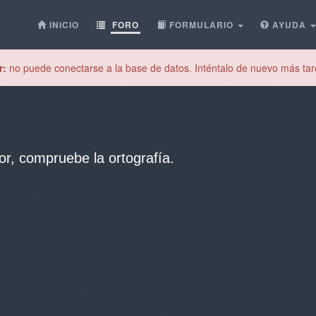
INICIO
FORO
FORMULARIO
AYUDA
r:
no puede conectarse a la base de datos. Inténtalo de nuevo más tar
or, compruebe la ortografía.