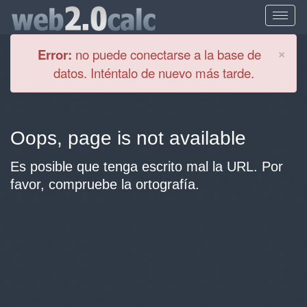
Cl
×
Error:
no puede conectarse a la base de
datos. Inténtalo de nuevo más tarde.
Oops, page is not available
Es posible que tenga escrito mal la URL. Por
favor, compruebe la ortografía.