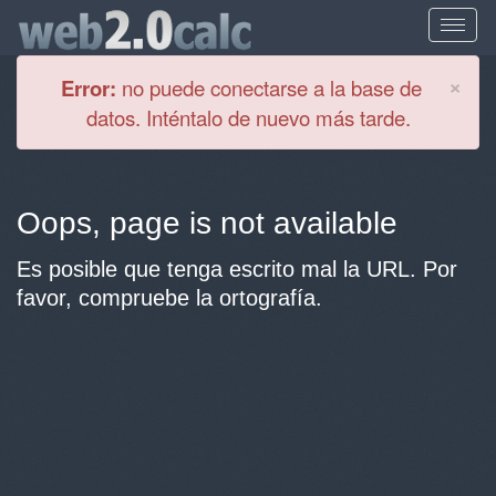
Cl
×
Error:
no puede conectarse a la base de
datos. Inténtalo de nuevo más tarde.
Oops, page is not available
Es posible que tenga escrito mal la URL. Por
favor, compruebe la ortografía.