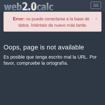
Cl
×
Error:
no puede conectarse a la base de
datos. Inténtalo de nuevo más tarde.
Oops, page is not available
Es posible que tenga escrito mal la URL. Por
favor, compruebe la ortografía.