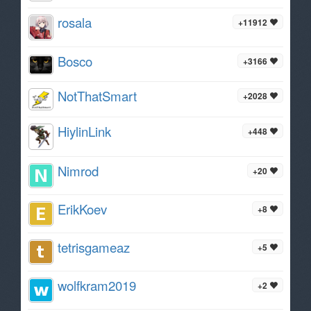
rosala
+11912
Bosco
+3166
NotThatSmart
+2028
HiylinLink
+448
Nimrod
+20
ErikKoev
+8
tetrisgameaz
+5
wolfkram2019
+2