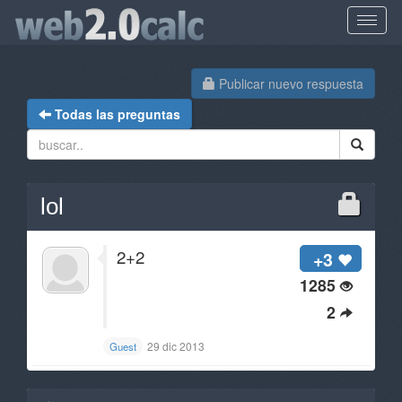
Publicar nuevo respuesta
Todas las preguntas
lol
2+2
+3
1285
2
29 dic 2013
Guest