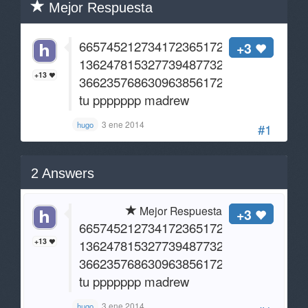
Mejor Respuesta
665745212734172365172637921742376
+3
136247815327739487732568132757163
+13
366235768630963856172657326178654
tu ppppppp madrew
3 ene 2014
hugo
#1
2
Answers
Mejor Respuesta
+3
665745212734172365172637921742376
+13
136247815327739487732568132757163
366235768630963856172657326178654
tu ppppppp madrew
3 ene 2014
hugo