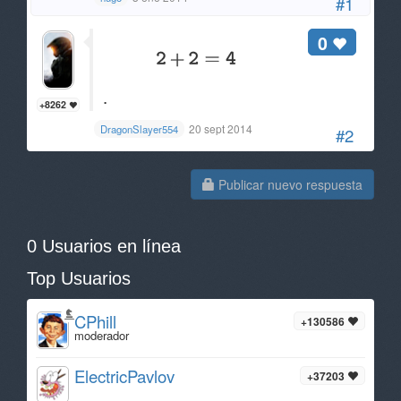
#1
0
.
+8262
20 sept 2014
DragonSlayer554
#2
Publicar nuevo respuesta
0 Usuarios en línea
Top Usuarios
CPhill
+130586
moderador
ElectricPavlov
+37203