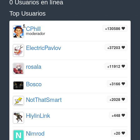
0 Usuarios en línea
Top Usuarios
CPhill
+130586
moderador
ElectricPavlov
+37203
rosala
+11912
Bosco
+3166
NotThatSmart
+2028
HiylinLink
+448
Nimrod
+20