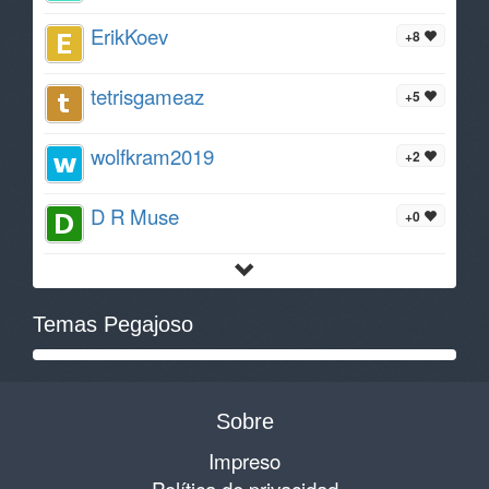
ErikKoev
+8
tetrisgameaz
+5
wolfkram2019
+2
D R Muse
+0
Temas Pegajoso
Sobre
Impreso
Política de privacidad