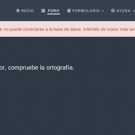
INICIO
FORO
FORMULARIO
AYUDA
r:
no puede conectarse a la base de datos. Inténtalo de nuevo más tar
or, compruebe la ortografía.