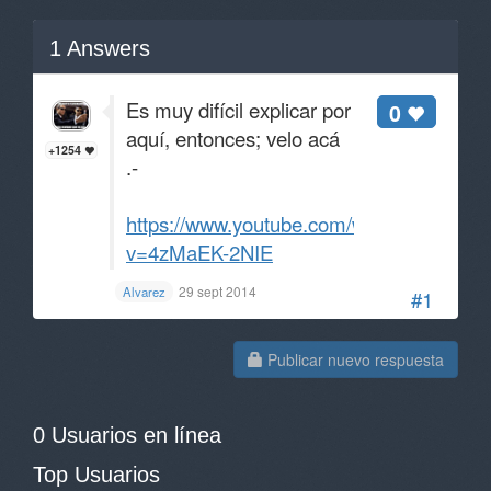
1
Answers
Es muy difícil explicar por
0
aquí, entonces; velo acá
+1254
.-
https://www.youtube.com/watch?
v=4zMaEK-2NIE
29 sept 2014
Alvarez
#1
Publicar nuevo respuesta
0 Usuarios en línea
Top Usuarios