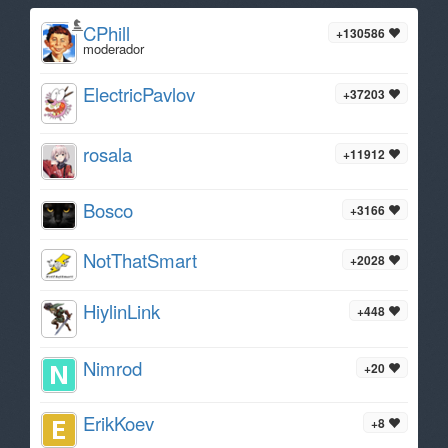
CPhill
+130586
moderador
ElectricPavlov
+37203
rosala
+11912
Bosco
+3166
NotThatSmart
+2028
HiylinLink
+448
Nimrod
+20
ErikKoev
+8