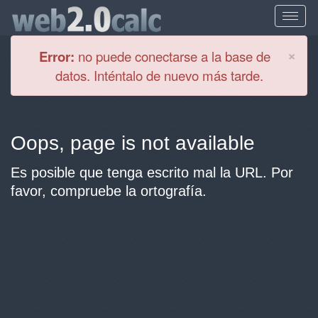
Cl
×
Error:
no puede conectarse a la base de
datos. Inténtalo de nuevo más tarde.
Oops, page is not available
Es posible que tenga escrito mal la URL. Por
favor, compruebe la ortografía.