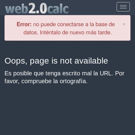
Cl
×
Error:
no puede conectarse a la base de
datos. Inténtalo de nuevo más tarde.
Oops, page is not available
Es posible que tenga escrito mal la URL. Por
favor, compruebe la ortografía.