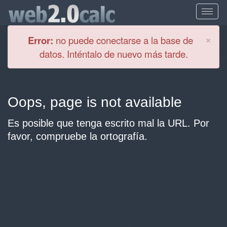
Cl
×
Error:
no puede conectarse a la base de
datos. Inténtalo de nuevo más tarde.
Oops, page is not available
Es posible que tenga escrito mal la URL. Por
favor, compruebe la ortografía.