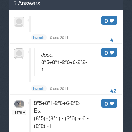
5
Answers
0
10 ene 2014
Invitado
#1
0
Jose:
8*5+8*1-2*6+6-2*2-
1
10 ene 2014
Invitado
#2
8*5+8*1-2*6+6-2*2-1
0
Es:
+5478
(8*5)+(8*1) - (2*6) + 6 -
(2*2) -1