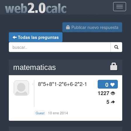
Publicar nuevo respuesta
Todas las preguntas
matematicas
8*5+8*1-2*6+6-2*2-1
0
1227
5
10 ene 2014
Guest