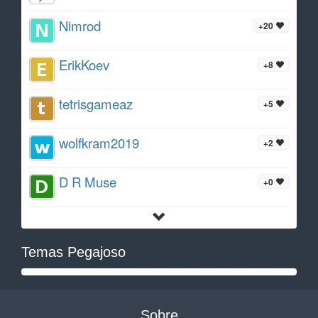
Nimrod
+20
ErikKoev
+8
tetrisgameaz
+5
wolfkram2019
+2
D R Muse
+0
Temas Pegajoso
Sobre