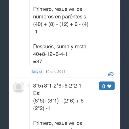
Primero, resuelve los
números en paréntesis.
(40) + (8) - (12) + 6 - (4)
-1
Después, suma y resta.
40+8-12+6-4-1
=37
10 ene 2014
kitty<3
#3
8*5+8*1-2*6+6-2*2-1
0
Es:
(8*5)+(8*1) - (2*6) + 6 -
(2*2) -1
Primero, resuelve los