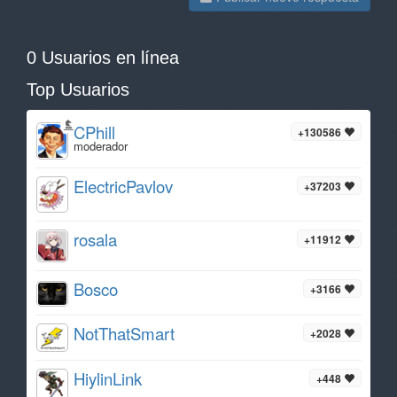
0 Usuarios en línea
Top Usuarios
CPhill
+130586
moderador
ElectricPavlov
+37203
rosala
+11912
Bosco
+3166
NotThatSmart
+2028
HiylinLink
+448