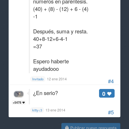
números en paréntesis.
(40) + (8) - (12) + 6 - (4)
-1
Después, suma y resta.
40+8-12+6-4-1
=37
Espero haberte
ayudadooo
12 ene 2014
Invitado
#4
¿En serio?
0
+5478
13 ene 2014
kitty<3
#5
Publicar nuevo respuesta