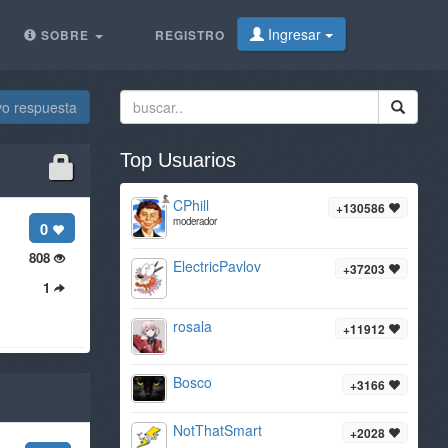
Ingresar
SOBRE
REGISTRO
vo respuesta
Top Usuarios
CPhill
+130586
moderador
0
808
ElectricPavlov
+37203
1
rosala
+11912
Bosco
+3166
NotThatSmart
+2028