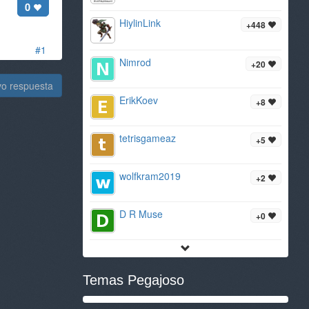
0
HiylinLink
+448
#1
Nimrod
+20
vo respuesta
ErikKoev
+8
tetrisgameaz
+5
wolfkram2019
+2
D R Muse
+0
Temas Pegajoso