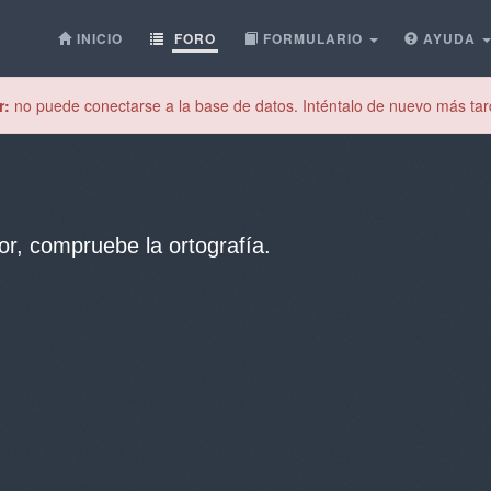
INICIO
FORO
FORMULARIO
AYUDA
r:
no puede conectarse a la base de datos. Inténtalo de nuevo más tar
or, compruebe la ortografía.